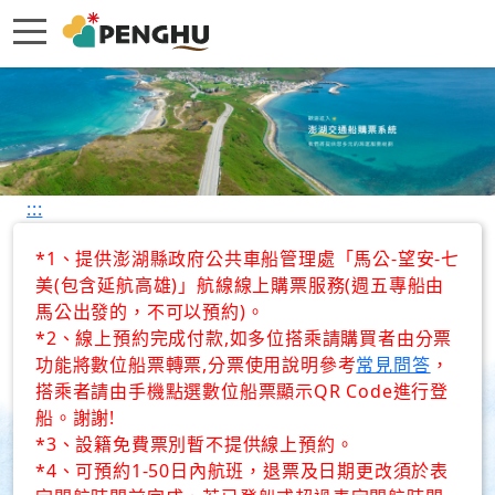
:::
*1、提供澎湖縣政府公共車船管理處「馬公-望安-七
美(包含延航高雄)」航線線上購票服務(週五專船由
馬公出發的，不可以預約)。
*2、線上預約完成付款,如多位搭乘請購買者由分票
功能將數位船票轉票,分票使用說明參考
常見問答
，
搭乘者請由手機點選數位船票顯示QR Code進行登
船。謝謝!
*3、設籍免費票別暫不提供線上預約。
*4、可預約1-50日內航班，退票及日期更改須於表