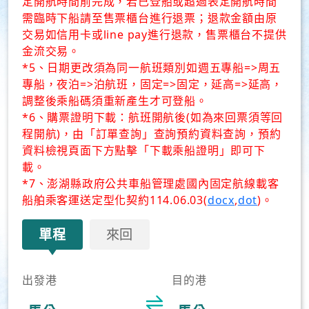
定開航時間前完成，若已登船或超過表定開航時間
需臨時下船請至售票櫃台進行退票；退款金額由原
交易如信用卡或line pay進行退款，售票櫃台不提供
金流交易。
*5、日期更改須為同一航班類別如週五專船=>周五
專船，夜泊=>泊航班，固定=>固定，延高=>延高，
調整後乘船碼須重新產生才可登船。
*6、購票證明下載：航班開航後(如為來回票須等回
程開航)，由「訂單查詢」查詢預約資料查詢，預約
資料檢視頁面下方點擊「下載乘船證明」即可下
載。
*7、澎湖縣政府公共車船管理處國內固定航線載客
船舶乘客運送定型化契約114.06.03(
docx
,
dot
)。
單程
來回
出發港
目的港