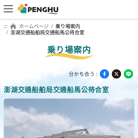
:::
ホームページ
乗り場案内
澎湖交通船舶局交通船馬公待合室
乗り場案内
分かち合う :
澎湖交通船舶局交通船馬公待合室