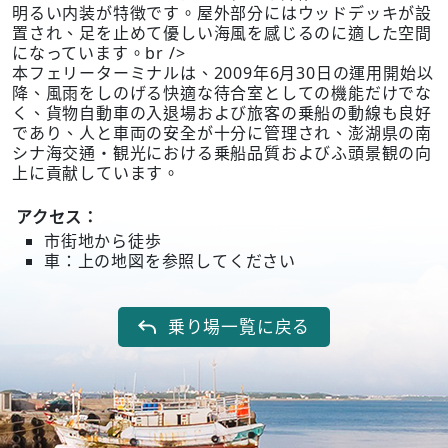
明るい内装が特徴です。屋外部分にはウッドデッキが設
置され、足を止めて優しい海風を感じるのに適した空間
になっています。br />
本フェリーターミナルは、2009年6月30日の運用開始以
降、風雨をしのげる快適な待合室としての機能だけでな
く、貨物自動車の入退場および旅客の乗船の動線も良好
であり、人と車両の安全が十分に管理され、澎湖県の南
シナ海交通・観光における乗船品質およびふ頭景観の向
上に貢献しています。
アクセス：
市街地から徒歩
車：上の地図を参照してください
乗り場一覧に戻る